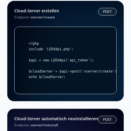
Cloud-Server erstellen
POST
Endpoint:
vserver/create
<?php

include 'LEDVApi.php';

$api = new LEDVApi('api_token');

$cloudServer = $api->post('vserver/create');

echo $cloudServer;
Cloud-Server automatisch neuinstallieren
POST
Endpoint:
vserver/reinstall