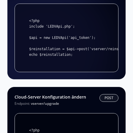
<?php

include 'LEDVApi.php';

$api = new LEDVApi('api_token');

$reinstallation = $api->post('vserver/reinstall');

echo $reinstallation;
Cloud-Server Konfiguration ändern
POST
Endpoint:
vserver/upgrade
<?php
