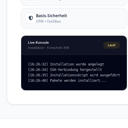
Basis-Sicherheit
UFW + Fail2Ban
Live-Konsole
Läuft
Installation · Fortschritt 35%
[16:26:32] Installation wurde angelegt

[16:26:34] SSH-Verbindung hergestellt

[16:26:35] Installationsskript wird ausgeführt

[16:26:40] Pakete werden installiert...